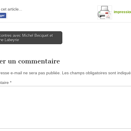
cet article...
impressio
ontres avec Michel Becquet et
ne Labeyrie
tion
ser un commentaire
resse e-mail ne sera pas publiée.
Les champs obligatoires sont indiqu
taire
*