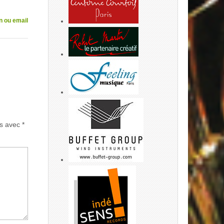
n ou email
és avec
*