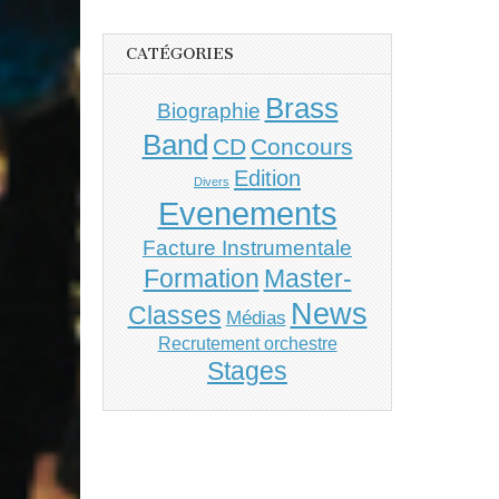
CATÉGORIES
Brass
Biographie
Band
CD
Concours
Edition
Divers
Evenements
Facture Instrumentale
Master-
Formation
News
Classes
Médias
Recrutement orchestre
Stages