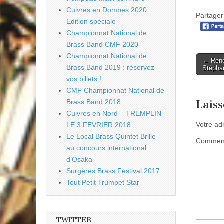
Cuivres en Dombes 2020:
Partager 
Edition spéciale
Championnat National de
Brass Band CMF 2020
Championnat National de
Post
← Renc
Brass Band 2019 : réservez
Stépha
naviga
vos billets !
CMF Championnat National de
Lais
Brass Band 2018
Cuivres en Nord – TREMPLIN
Votre ad
LE 3 FEVRIER 2018
Le Local Brass Quintet Brille
Commen
au concours international
d’Osaka
Surgères Brass Festival 2017
Tout Petit Trumpet Star
TWITTER