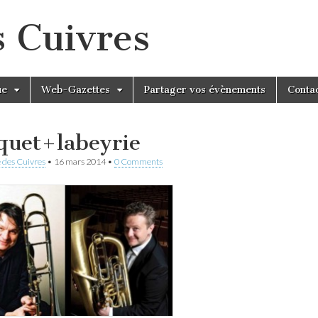
s Cuivres
ue
Web-Gazettes
Partager vos évènements
Conta
quet+labeyrie
 des Cuivres
•
16 mars 2014
•
0 Comments