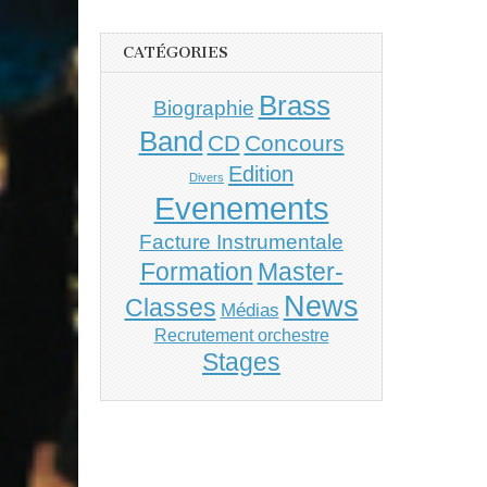
CATÉGORIES
Brass
Biographie
Band
CD
Concours
Edition
Divers
Evenements
Facture Instrumentale
Master-
Formation
News
Classes
Médias
Recrutement orchestre
Stages