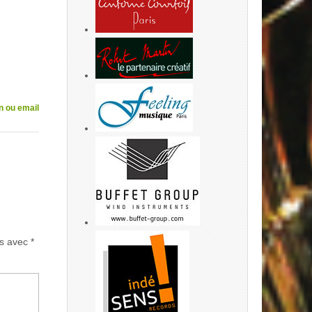
n ou email
és avec
*