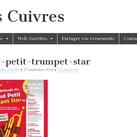
s Cuivres
ue
Web-Gazettes
Partager vos évènements
Conta
t-petit-trumpet-star
 des Cuivres
•
27 novembre 2016
•
0 Comments