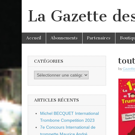
La Gazette de
Skip
Main
Accueil
Abonnements
Partenaires
Boutiq
to
menu
content
tou
CATÉGORIES
by
Gazette
Catégories
ARTICLES RÉCENTS
Michel BECQUET International
Trombone Competition 2023
7e Concours International de
trompette Maurice André