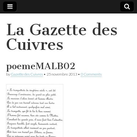
La Gazette des
Cuivres
poemeMALB02
by
Gazette des Cuivres
•
25 novembre 2013
•
0 Comments