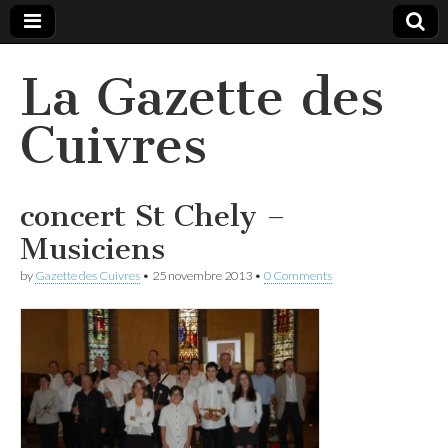
La Gazette des
Cuivres
concert St Chely –
Musiciens
by
Gazette des Cuivres
•
25 novembre 2013
•
0 Comments