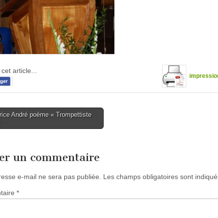
cet article...
impressio
ice André poème « Trompettiste
tion
ser un commentaire
resse e-mail ne sera pas publiée.
Les champs obligatoires sont indiqu
taire
*