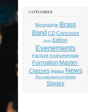
CATÉGORIES
Brass
Biographie
Band
CD
Concours
Edition
Divers
Evenements
Facture Instrumentale
Master-
Formation
News
Classes
Médias
Recrutement orchestre
Stages