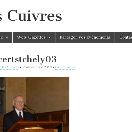
s Cuivres
ue
Web-Gazettes
Partager vos évènements
Conta
certstchely03
 des Cuivres
•
25 novembre 2013
•
0 Comments