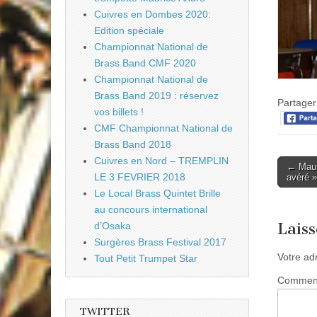
Cuivres en Dombes 2020:
Edition spéciale
Championnat National de
Brass Band CMF 2020
Championnat National de
Brass Band 2019 : réservez
Partager 
vos billets !
CMF Championnat National de
Brass Band 2018
Cuivres en Nord – TREMPLIN
Post
← Maur
LE 3 FEVRIER 2018
avéré »
naviga
Le Local Brass Quintet Brille
au concours international
Lais
d’Osaka
Surgères Brass Festival 2017
Votre ad
Tout Petit Trumpet Star
Commen
TWITTER