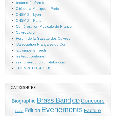
batterie-fanfare.fr
Cité de la Musique – Paris
CNSMD – Lyon
CNSMD – Paris
Conférération Musicale de France
Cuivres.org
Forum de la Gazette des Cuivres
l'Association Française du Cor
la.trompette.free.fr
lesitedutrombone.fr
saxhorn-euphonium-tuba.com
TROMPETTE ACTUS
CATÉGORIES
Brass Band
CD
Concours
Biographie
Evenements
Edition
Facture
Divers