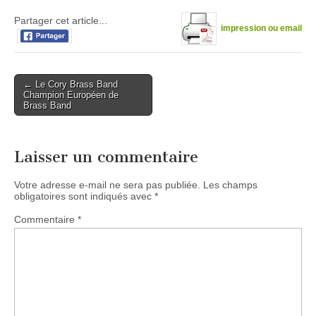
Partager cet article...
impression ou email
Post
← Le Cory Brass Band
Champion Européen de
navigation
Brass Band
Laisser un commentaire
Votre adresse e-mail ne sera pas publiée.
Les champs
obligatoires sont indiqués avec
*
Commentaire
*