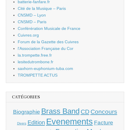
batterie-fanfare.fr
Cité de la Musique – Paris
CNSMD – Lyon
CNSMD – Paris
Conférération Musicale de France
Cuivres.org
Forum de la Gazette des Cuivres
l'Association Française du Cor
la.trompette.free.fr
lesitedutrombone.fr
saxhorn-euphonium-tuba.com
TROMPETTE ACTUS
CATÉGORIES
Brass Band
CD
Concours
Biographie
Evenements
Edition
Facture
Divers