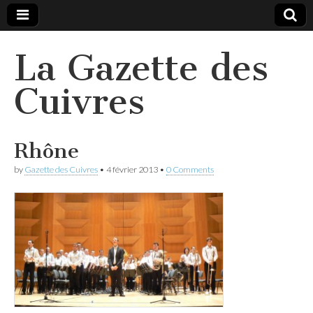
La Gazette des
Cuivres
Rhône
by
Gazette des Cuivres
•
4 février 2013
•
0 Comments