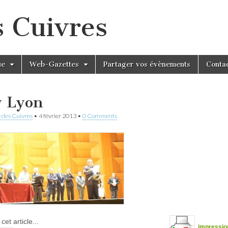
s Cuivres
ue
Web-Gazettes
Partager vos évènements
Conta
y Lyon
 des Cuivres
•
4 février 2013
•
0 Comments
cet article...
impressio