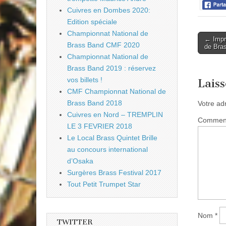
Cuivres en Dombes 2020:
Edition spéciale
Championnat National de
Post
← Impr
Brass Band CMF 2020
de Bra
naviga
Championnat National de
Brass Band 2019 : réservez
vos billets !
Lais
CMF Championnat National de
Brass Band 2018
Votre ad
Cuivres en Nord – TREMPLIN
Commen
LE 3 FEVRIER 2018
Le Local Brass Quintet Brille
au concours international
d’Osaka
Surgères Brass Festival 2017
Tout Petit Trumpet Star
Nom
*
TWITTER