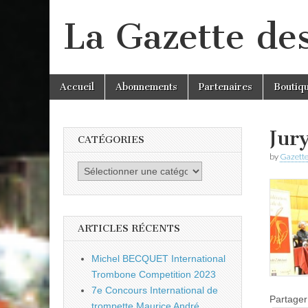
La Gazette de
Skip
Main
Accueil
Abonnements
Partenaires
Boutiq
to
menu
content
Jur
CATÉGORIES
by
Gazette
Catégories
ARTICLES RÉCENTS
Michel BECQUET International
Trombone Competition 2023
7e Concours International de
Partager 
trompette Maurice André