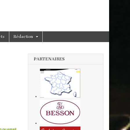
cts
Rédaction
PARTENAIRES
n ou email