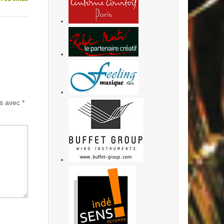
és avec
*