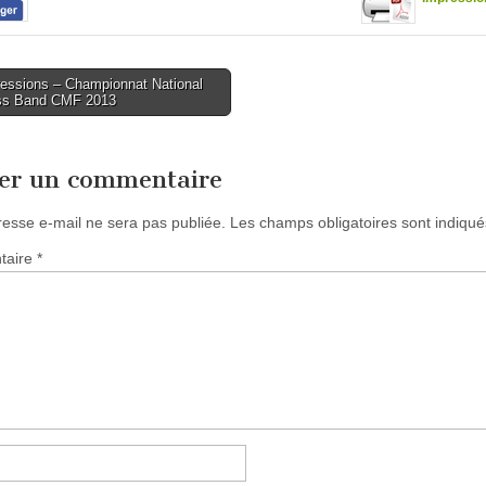
essions – Championnat National
ss Band CMF 2013
tion
ser un commentaire
resse e-mail ne sera pas publiée.
Les champs obligatoires sont indiqu
taire
*