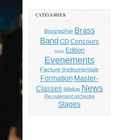
CATÉGORIES
Brass
Biographie
Band
CD
Concours
Edition
Divers
Evenements
Facture Instrumentale
Master-
Formation
News
Classes
Médias
Recrutement orchestre
Stages