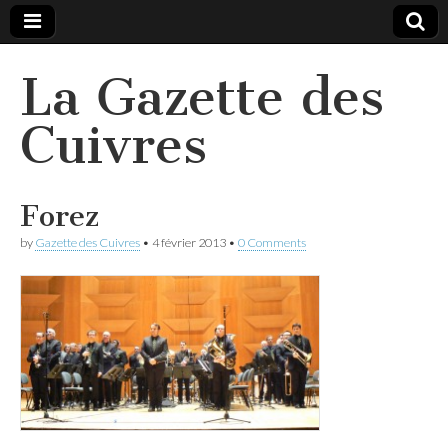
La Gazette des
Cuivres
Forez
by
Gazette des Cuivres
•
4 février 2013
•
0 Comments