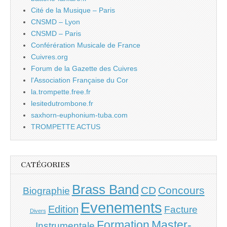
Cité de la Musique – Paris
CNSMD – Lyon
CNSMD – Paris
Conférération Musicale de France
Cuivres.org
Forum de la Gazette des Cuivres
l'Association Française du Cor
la.trompette.free.fr
lesitedutrombone.fr
saxhorn-euphonium-tuba.com
TROMPETTE ACTUS
CATÉGORIES
Brass Band
CD
Concours
Biographie
Evenements
Edition
Facture
Divers
Master-
Formation
Instrumentale