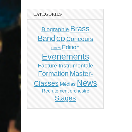
CATÉGORIES
Brass
Biographie
Band
CD
Concours
Edition
Divers
Evenements
Facture Instrumentale
Master-
Formation
News
Classes
Médias
Recrutement orchestre
Stages