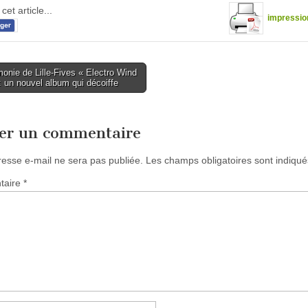
cet article...
impressio
nie de Lille-Fives « Electro Wind
 un nouvel album qui décoiffe
tion
ser un commentaire
resse e-mail ne sera pas publiée.
Les champs obligatoires sont indiqu
taire
*