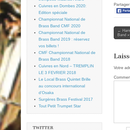
Partager 
Cuivres en Dombes 2020:
Edition spéciale
Championnat National de
Brass Band CMF 2020
Post
← Harmo
Championnat National de
Band »:
naviga
Brass Band 2019 : réservez
vos billets !
CMF Championnat National de
Lais
Brass Band 2018
Cuivres en Nord – TREMPLIN
Votre ad
LE 3 FEVRIER 2018
Commen
Le Local Brass Quintet Brille
au concours international
d’Osaka
Surgères Brass Festival 2017
Tout Petit Trumpet Star
TWITTER