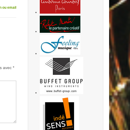
n ou email
és avec
*