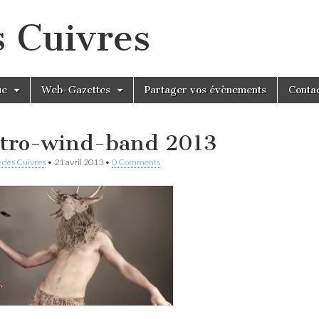
s Cuivres
ue
Web-Gazettes
Partager vos évènements
Conta
ctro-wind-band 2013
 des Cuivres
•
21 avril 2013
•
0 Comments