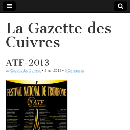
La Gazette des
Cuivres
ATF-2013
by
Gazette des Cuivres
•
3 mai 2013
•
0 Comments