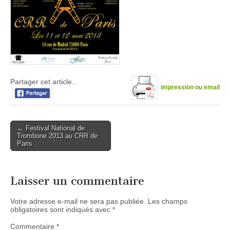
Partager cet article...
impression ou email
Post
← Festival National de
Trombone 2013 au CRR de
navigation
Paris
Laisser un commentaire
Votre adresse e-mail ne sera pas publiée.
Les champs
obligatoires sont indiqués avec
*
Commentaire
*