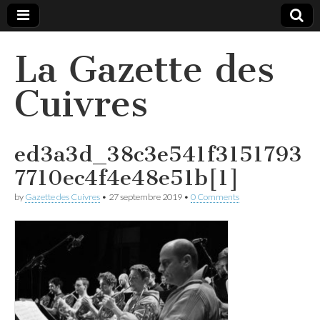
La Gazette des
Cuivres
ed3a3d_38c3e541f3151793
7710ec4f4e48e51b[1]
by
Gazette des Cuivres
•
27 septembre 2019
•
0 Comments