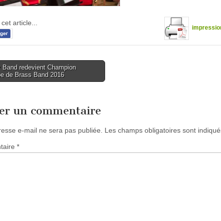
cet article...
impressio
 Band redevient Champion
pe de Brass Band 2016
tion
ser un commentaire
resse e-mail ne sera pas publiée.
Les champs obligatoires sont indiqu
taire
*