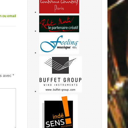
n ou email
és avec
*