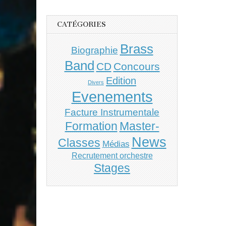
CATÉGORIES
Brass
Biographie
Band
CD
Concours
Edition
Divers
Evenements
Facture Instrumentale
Master-
Formation
News
Classes
Médias
Recrutement orchestre
Stages