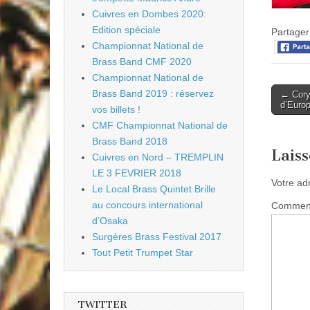
Cuivres en Dombes 2020:
Edition spéciale
Partager 
Championnat National de
Brass Band CMF 2020
Championnat National de
Post
Brass Band 2019 : réservez
← Cory
d’Euro
vos billets !
naviga
CMF Championnat National de
Brass Band 2018
Lais
Cuivres en Nord – TREMPLIN
LE 3 FEVRIER 2018
Votre ad
Le Local Brass Quintet Brille
au concours international
Commen
d’Osaka
Surgères Brass Festival 2017
Tout Petit Trumpet Star
TWITTER