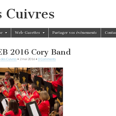
s Cuivres
ue
Web-Gazettes
Partager vos évènements
Conta
EB 2016 Cory Band
 des Cuivres
•
2 mai 2016
•
0 Comments