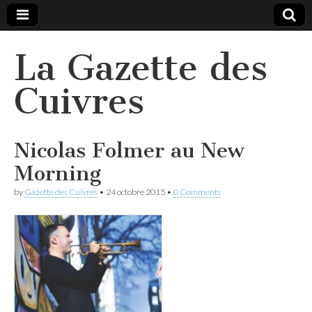
La Gazette des
Cuivres
Nicolas Folmer au New
Morning
by
Gazette des Cuivres
•
24 octobre 2015
•
0 Comments