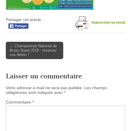
Partager cet article...
impression ou email
Post
← Championnat National de
Brass Band 2019 : réservez
navigation
vos billets !
Laisser un commentaire
Votre adresse e-mail ne sera pas publiée.
Les champs
obligatoires sont indiqués avec
*
Commentaire
*