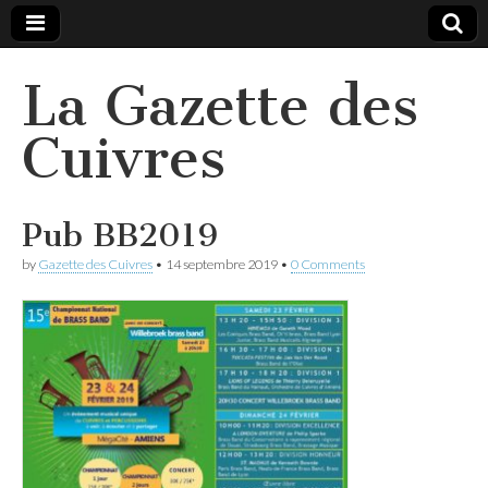
La Gazette des
Cuivres
Pub BB2019
by
Gazette des Cuivres
•
14 septembre 2019
•
0 Comments