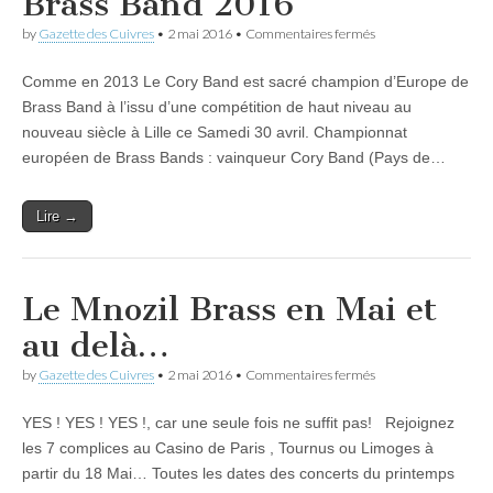
Brass Band 2016
sur
by
Gazette des Cuivres
•
2 mai 2016
•
Commentaires fermés
Cory
Band
Comme en 2013 Le Cory Band est sacré champion d’Europe de
redevient
Champion
Brass Band à l’issu d’une compétition de haut niveau au
d’Europe
nouveau siècle à Lille ce Samedi 30 avril. Championnat
de
Brass
européen de Brass Bands : vainqueur Cory Band (Pays de…
Band
2016
Lire →
Le Mnozil Brass en Mai et
au delà…
sur
by
Gazette des Cuivres
•
2 mai 2016
•
Commentaires fermés
Le
Mnozil
YES ! YES ! YES !, car une seule fois ne suffit pas! Rejoignez
Brass
en
les 7 complices au Casino de Paris , Tournus ou Limoges à
Mai
partir du 18 Mai… Toutes les dates des concerts du printemps
et