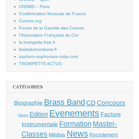
CNSMD – Paris
Conférération Musicale de France
Cuivres.org
Forum de la Gazette des Cuivres
l'Association Française du Cor
la.trompette.free.fr
lesitedutrombone.fr
saxhorn-euphonium-tuba.com
TROMPETTE ACTUS
CATÉGORIES
Brass Band
CD
Concours
Biographie
Evenements
Edition
Facture
Divers
Master-
Formation
Instrumentale
News
Classes
Médias
Recrutement