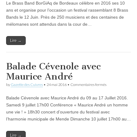
Le Brass Band BorGiAq de Bordeaux célèbre en 2016 ses 10
Band
BorGiAq
ans et organise pour l’occasion un festival rassemblant 8 Brass
organise
Bands le 12 Juin. Près de 250 musiciens et des centaines de
un
Festival
mélomanes sont attendus dans la cour de…
de
Brass
Band
Lire →
pour
célébrer
ses
10
ans
Balade Cévenole avec
Maurice André
sur
by
Gazette des Cuivres
•
24 mai 2016
•
Commentaires fermés
Balade
Cévenole
Balade Cévenole avec Maurice André du 09 au 17 Juillet 2016.
avec
Maurice
Samedi 9 juillet 17h00 Conférence « Maurice André un homme
André
une vie ! » 18h30 concert d’ouverture du festival avec
l’harmonie municipale de Mende Dimanche 10 juillet 17h00 au…
Lire →