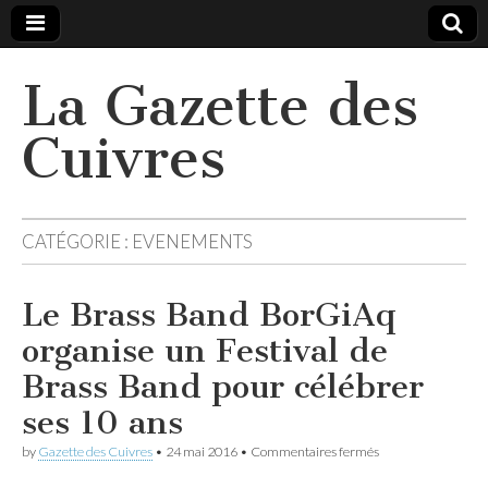
La Gazette des
Cuivres
CATÉGORIE :
EVENEMENTS
Le Brass Band BorGiAq
organise un Festival de
Brass Band pour célébrer
ses 10 ans
sur
by
Gazette des Cuivres
•
24 mai 2016
•
Commentaires fermés
Le
Brass