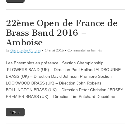
22ème Open de France de
Brass Band 2016 –
Amboise
sur
by
Gazette des Cuivres
•
14 mai 2016
•
Commentaires fermés
22ème
Open
Les Ensembles en présence Section Championship
de
France
FLOWERS BAND (UK) – Direction Paul Holland ALDBOURNE
de
BRASS (UK) – Direction David Johnson Première Section
Brass
Band
LOCKWOOD BRASS (UK) – Direction John Roberts
2016
BOLLINGTON BRASS (UK) – Direction Peter Christian JERSEY
–
PREMIER BRASS (UK) – Direction Tim Pritchard Deuxième…
Amboise
Lire →