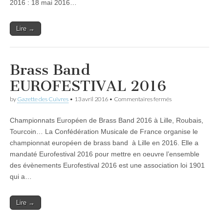
au
2016 : 18 mai 2016…
delà…
Lire →
Brass Band
EUROFESTIVAL 2016
sur
by
Gazette des Cuivres
•
13 avril 2016
•
Commentaires fermés
Brass
Band
Championnats Européen de Brass Band 2016 à Lille, Roubais,
EUROFESTIVAL
2016
Tourcoin… La Confédération Musicale de France organise le
championnat européen de brass band à Lille en 2016. Elle a
mandaté Eurofestival 2016 pour mettre en oeuvre l’ensemble
des évènements Eurofestival 2016 est une association loi 1901
qui a…
Lire →