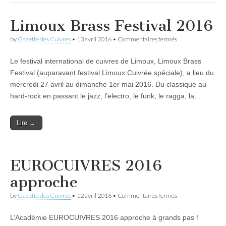
Limoux Brass Festival 2016
sur
by
Gazette des Cuivres
•
13 avril 2016
•
Commentaires fermés
Limoux
Brass
Le festival international de cuivres de Limoux, Limoux Brass
Festival
2016
Festival (auparavant festival Limoux Cuivrée spéciale), a lieu du
mercredi 27 avril au dimanche 1er mai 2016. Du classique au
hard-rock en passant le jazz, l’electro, le funk, le ragga, la…
Lire →
EUROCUIVRES 2016
approche
sur
by
Gazette des Cuivres
•
12 avril 2016
•
Commentaires fermés
EUROCUIVRES
2016
L’Académie EUROCUIVRES 2016 approche à grands pas !
approche