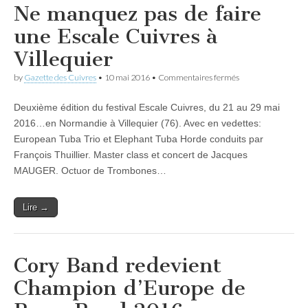
Ne manquez pas de faire
une Escale Cuivres à
Villequier
sur
by
Gazette des Cuivres
•
10 mai 2016
•
Commentaires fermés
Ne
manquez
Deuxième édition du festival Escale Cuivres, du 21 au 29 mai
pas
de
2016…en Normandie à Villequier (76). Avec en vedettes:
faire
European Tuba Trio et Elephant Tuba Horde conduits par
une
Escale
François Thuillier. Master class et concert de Jacques
Cuivres
MAUGER. Octuor de Trombones…
à
Villequier
Lire →
Cory Band redevient
Champion d’Europe de