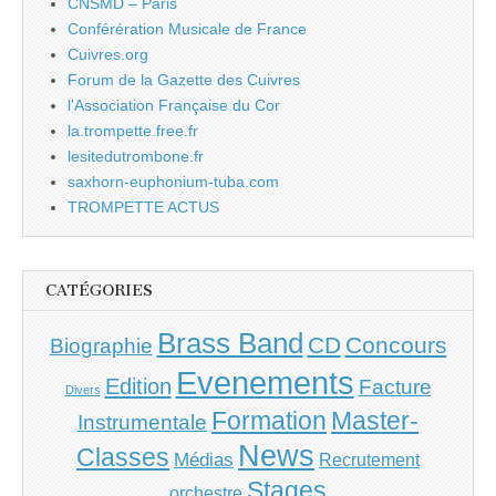
CNSMD – Paris
Conférération Musicale de France
Cuivres.org
Forum de la Gazette des Cuivres
l'Association Française du Cor
la.trompette.free.fr
lesitedutrombone.fr
saxhorn-euphonium-tuba.com
TROMPETTE ACTUS
CATÉGORIES
Brass Band
CD
Concours
Biographie
Evenements
Edition
Facture
Divers
Master-
Formation
Instrumentale
News
Classes
Médias
Recrutement
Stages
orchestre