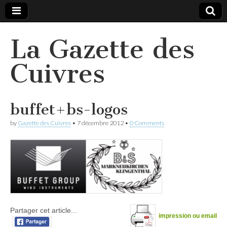
La Gazette des
Cuivres
buffet+bs-logos
by
Gazette des Cuivres
•
7 décembre 2012
•
0 Comments
Partager cet article...
impression ou email