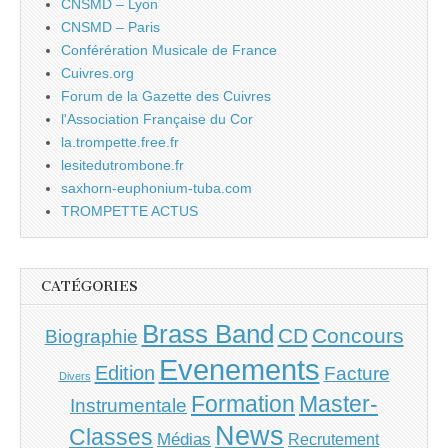
CNSMD – Lyon
CNSMD – Paris
Conférération Musicale de France
Cuivres.org
Forum de la Gazette des Cuivres
l'Association Française du Cor
la.trompette.free.fr
lesitedutrombone.fr
saxhorn-euphonium-tuba.com
TROMPETTE ACTUS
CATÉGORIES
Brass Band
CD
Concours
Biographie
Evenements
Edition
Facture
Divers
Master-
Formation
Instrumentale
News
Classes
Médias
Recrutement