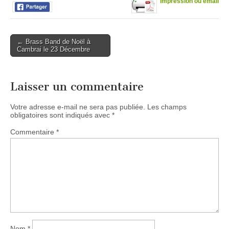
impression ou email
Post
← Brass Band de Noël à
Cambrai le 23 Décembre
navigation
Laisser un commentaire
Votre adresse e-mail ne sera pas publiée.
Les champs
obligatoires sont indiqués avec
*
Commentaire
*
Nom
*