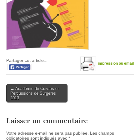
Partager cet article...
impression ou email
Post
← Académie de Cuivres et
Percussions de Surgères
navigation
2013
Laisser un commentaire
Votre adresse e-mail ne sera pas publiée.
Les champs
obligatoires sont indiqués avec
*