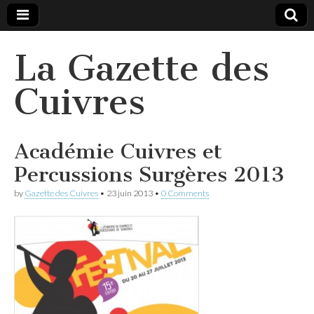
La Gazette des
Cuivres
Académie Cuivres et
Percussions Surgères 2013
by
Gazette des Cuivres
•
23 juin 2013
•
0 Comments