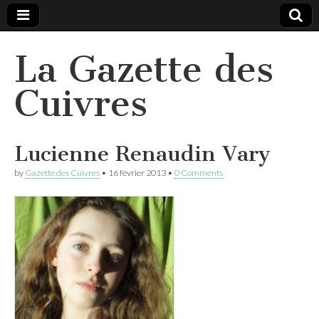
La Gazette des
Cuivres
Lucienne Renaudin Vary
by
Gazette des Cuivres
•
16 février 2013
•
0 Comments