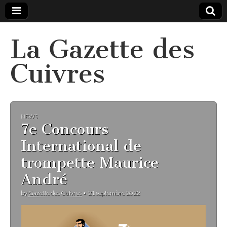
La Gazette des
Cuivres
NEWS
7e Concours
International de
trompette Maurice
André
by
Gazette des Cuivres
•
21 septembre 2022