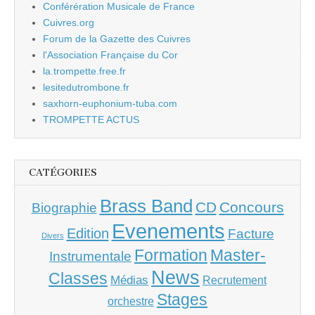
Conférération Musicale de France
Cuivres.org
Forum de la Gazette des Cuivres
l'Association Française du Cor
la.trompette.free.fr
lesitedutrombone.fr
saxhorn-euphonium-tuba.com
TROMPETTE ACTUS
CATÉGORIES
Brass Band
CD
Concours
Biographie
Evenements
Edition
Facture
Divers
Master-
Formation
Instrumentale
News
Classes
Médias
Recrutement
Stages
orchestre