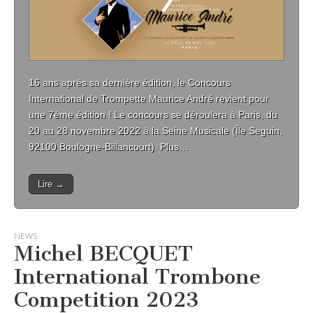
16 ans après sa dernière édition, le Concours
International de Trompette Maurice André revient pour
une 7ème édition ! Le concours se déroulera à Paris, du
20 au 28 novembre 2022 à la Seine Musicale (Île Seguin,
92100 Boulogne-Billancourt). Plus…
Lire →
NEWS
Michel BECQUET
International Trombone
Competition 2023