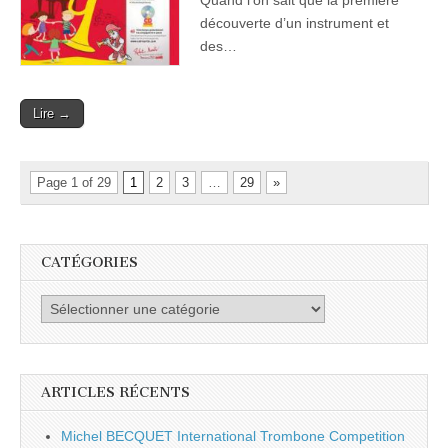
découverte d’un instrument et
des…
Lire →
Page 1 of 29
1
2
3
…
29
»
CATÉGORIES
Catégories
ARTICLES RÉCENTS
Michel BECQUET International Trombone Competition