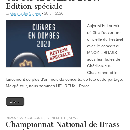
Edition spéciale
by
Gazette des Cuivres
•
28 juin 2020
Aujourd’hui aurait
dû être l’ouverture
officielle du Festival
avec le concert du
MNOZIL BRASS
sous les Halles de
Châtillon-sur-
Chalaronne et le
lancement de plus d’un mois de concerts, de fête et de partage.
Malgré tout, nous sommes HEUREUX ! Parce…
Lire →
BRASS BAND
,
CONCOURS
,
EVENEMENTS
,
NEWS
Championnat National de Brass