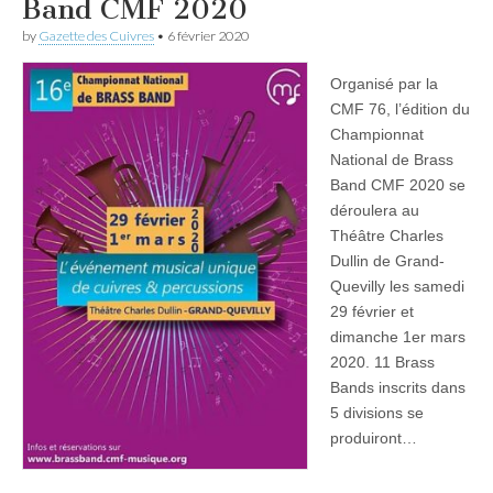
Band CMF 2020
by
Gazette des Cuivres
•
6 février 2020
Organisé par la
CMF 76, l’édition du
Championnat
National de Brass
Band CMF 2020 se
déroulera au
Théâtre Charles
Dullin de Grand-
Quevilly les samedi
29 février et
dimanche 1er mars
2020. 11 Brass
Bands inscrits dans
5 divisions se
produiront…