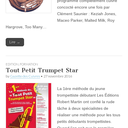
programme complètement cuivré
concocté encore une fois par
Clément Saunier : Keziah Jones,
Maceo Parker, Malted Milk, Roy
Hargrove, Too Many…
Lire →
EDITION
,
FORMATION
Tout Petit Trumpet Star
by
Gazette des Cuivres
•
27 novembre 2016
La 1ère méthode du jeune
trompettiste débutant Les Éditions
Robert Martin ont confié la rude
tâche à deux spécialistes de
réaliser une méthode pour les tous
petits débutants trompettistes.
Quand l’on sait que la première