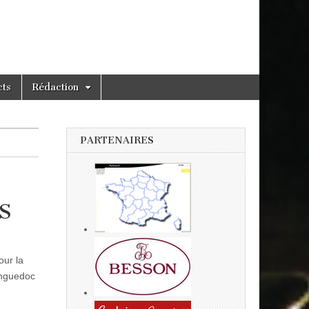
cts
Rédaction
PARTENAIRES
S
our la
anguedoc