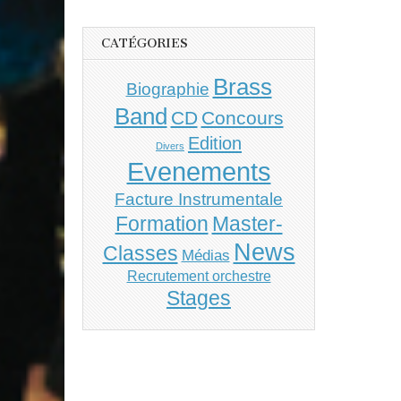
CATÉGORIES
Brass
Biographie
Band
CD
Concours
Edition
Divers
Evenements
Facture Instrumentale
Master-
Formation
News
Classes
Médias
Recrutement orchestre
Stages