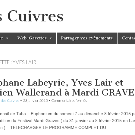
s Cuivres
ue
Web-Gazettes
Partager vos évènements
Conta
TTE :
YVES LAIR
phane Labeyrie, Yves Lair et
ien Wallerand à Mardi GRAVE
sur
 des Cuivres
•
23 janvier 2015
•
Commentaires fermés
Stéphane
Labeyrie,
tensif de Tuba – Euphonium du samedi 7 au dimanche 8 février 2015 p
Yves
Lair
ition du Festival Mardi Graves ( du 31 janvier au 8 février 2015 en L
et
llon ). TELECHARGER LE PROGRAMME COMPLET DU…
Fabien
Wallerand