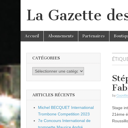
La Gazette de
Skip
Main
Accueil
Abonnements
Partenaires
Boutiq
to
menu
content
CATÉGORIES
ÉTIQUE
Catégories
Sté
Fab
ARTICLES RÉCENTS
by
Gazette
Michel BECQUET International
Stage in
Trombone Competition 2023
21ème éd
7e Concours International de
Roussi
trompette Maurice André