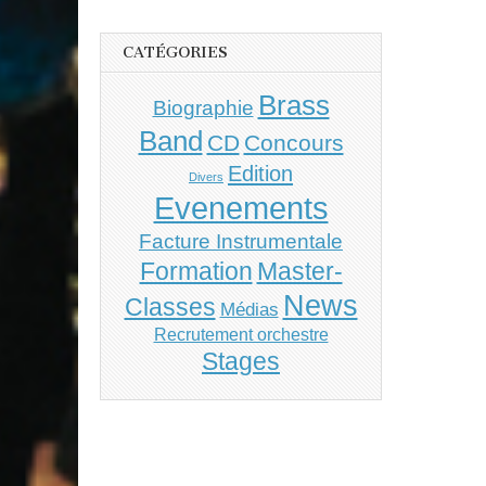
CATÉGORIES
Brass
Biographie
Band
CD
Concours
Edition
Divers
Evenements
Facture Instrumentale
Master-
Formation
News
Classes
Médias
Recrutement orchestre
Stages