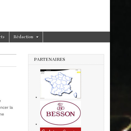
cts
Rédaction
PARTENAIRES
e
ncer la
ème