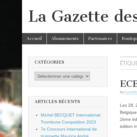
La Gazette de
Skip
Main
Accueil
Abonnements
Partenaires
Boutiq
to
menu
content
CATÉGORIES
ÉTIQUE
Catégories
ECB
by
Gazette
ARTICLES RÉCENTS
Les 28, 
Belgique
Michel BECQUET International
2ème édi
Trombone Competition 2023
édition 
7e Concours International de
trompette Maurice André