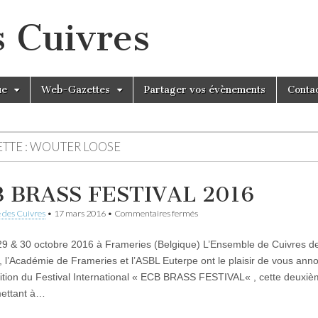
s Cuivres
ue
Web-Gazettes
Partager vos évènements
Conta
TTE :
WOUTER LOOSE
 BRASS FESTIVAL 2016
sur
 des Cuivres
•
17 mars 2016
•
Commentaires fermés
ECB
BRASS
29 & 30 octobre 2016 à Frameries (Belgique) L’Ensemble de Cuivres d
FESTIVAL
2016
, l’Académie de Frameries et l’ASBL Euterpe ont le plaisir de vous anno
tion du Festival International « ECB BRASS FESTIVAL« , cette deuxi
mettant à…