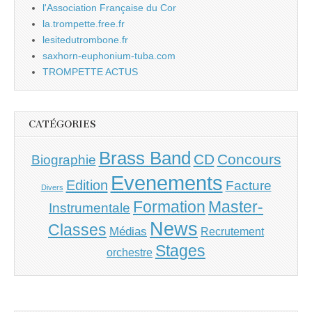
l'Association Française du Cor
la.trompette.free.fr
lesitedutrombone.fr
saxhorn-euphonium-tuba.com
TROMPETTE ACTUS
CATÉGORIES
Brass Band
CD
Concours
Biographie
Evenements
Edition
Facture
Divers
Master-
Formation
Instrumentale
News
Classes
Médias
Recrutement
Stages
orchestre