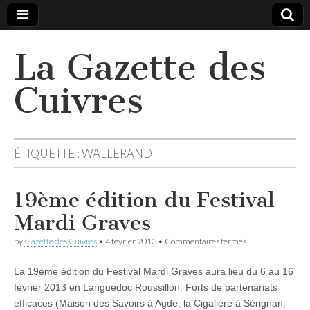
La Gazette des
Cuivres
ÉTIQUETTE :
WALLERAND
19ème édition du Festival
Mardi Graves
sur
by
Gazette des Cuivres
•
4 février 2013
•
Commentaires fermés
19ème
édition
La 19ème édition du Festival Mardi Graves aura lieu du 6 au 16
du
Festival
février 2013 en Languedoc Roussillon. Forts de partenariats
Mardi
efficaces (Maison des Savoirs à Agde, la Cigalière à Sérignan,
Graves