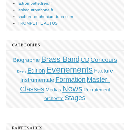
la.trompette.free.fr
lesitedutrombone.fr
saxhorn-euphonium-tuba.com
TROMPETTE ACTUS
CATÉGORIES
Brass Band
CD
Concours
Biographie
Evenements
Edition
Facture
Divers
Master-
Formation
Instrumentale
News
Classes
Médias
Recrutement
Stages
orchestre
PARTENAIRES