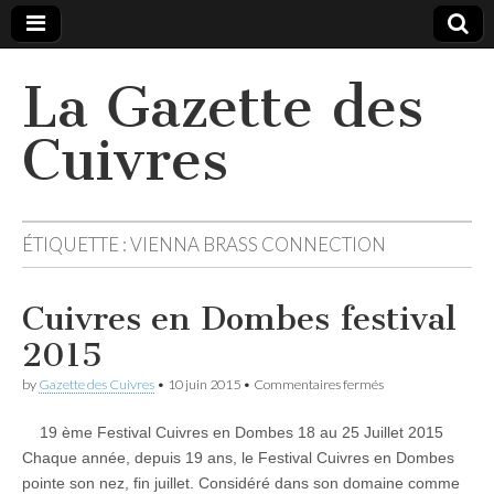
La Gazette des
Cuivres
ÉTIQUETTE :
VIENNA BRASS CONNECTION
Cuivres en Dombes festival
2015
sur
by
Gazette des Cuivres
•
10 juin 2015
•
Commentaires fermés
Cuivres
en
19 ème Festival Cuivres en Dombes 18 au 25 Juillet 2015
Dombes
festival
Chaque année, depuis 19 ans, le Festival Cuivres en Dombes
2015
pointe son nez, fin juillet. Considéré dans son domaine comme