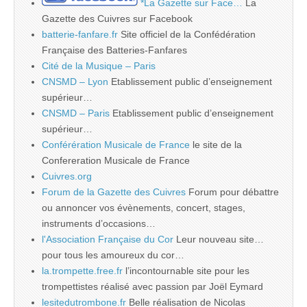
*La Gazette sur Face…
La
Gazette des Cuivres sur Facebook
batterie-fanfare.fr
Site officiel de la Confédération
Française des Batteries-Fanfares
Cité de la Musique – Paris
CNSMD – Lyon
Etablissement public d’enseignement
supérieur…
CNSMD – Paris
Etablissement public d’enseignement
supérieur…
Conférération Musicale de France
le site de la
Confereration Musicale de France
Cuivres.org
Forum de la Gazette des Cuivres
Forum pour débattre
ou annoncer vos évènements, concert, stages,
instruments d’occasions…
l'Association Française du Cor
Leur nouveau site…
pour tous les amoureux du cor…
la.trompette.free.fr
l’incontournable site pour les
trompettistes réalisé avec passion par Joël Eymard
lesitedutrombone.fr
Belle réalisation de Nicolas