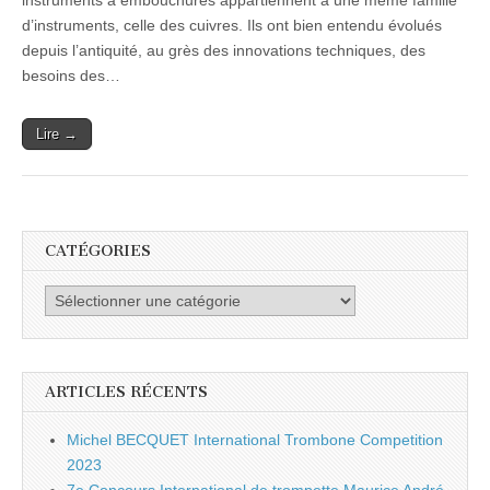
instruments à embouchures appartiennent à une même famille
–
d’instruments, celle des cuivres. Ils ont bien entendu évolués
festival
les
depuis l’antiquité, au grès des innovations techniques, des
5
besoins des…
et
7
juillet
Lire →
2013
CATÉGORIES
Catégories
ARTICLES RÉCENTS
Michel BECQUET International Trombone Competition
2023