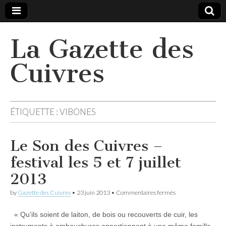
La Gazette des
Cuivres
ÉTIQUETTE :
VIBONES
Le Son des Cuivres –
festival les 5 et 7 juillet
2013
sur
by
Gazette des Cuivres
•
23 juin 2013
•
Commentaires fermés
Le
Son
« Qu’ils soient de laiton, de bois ou recouverts de cuir, les
des
Cuivres