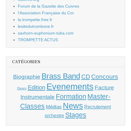
Forum de la Gazette des Cuivres
l'Association Française du Cor
la.trompette.free.fr
lesitedutrombone.fr
saxhorn-euphonium-tuba.com
TROMPETTE ACTUS
CATÉGORIES
Brass Band
CD
Concours
Biographie
Evenements
Edition
Facture
Divers
Master-
Formation
Instrumentale
News
Classes
Médias
Recrutement
Stages
orchestre