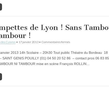
la
Sorgue
mpettes de Lyon ! Sans Tambo
tambour !
sur
 des Cuivres
•
17 janvier 2013
•
Commentaires fermés
Trompettes
de
 janvier 2013 14h Scolaire – 20h30 Tout public Théatre du Bordeau 18
Lyon
!
 SAINT GENIS POUILLY (01) 04 50 20 52 86 – contact pros 06 83 85
Sans
MBOUR NI TAMBOUR mise en scène François ROLLIN…
Tambour
ni
tambour
!