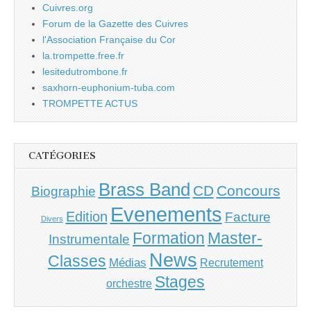
Cuivres.org
Forum de la Gazette des Cuivres
l'Association Française du Cor
la.trompette.free.fr
lesitedutrombone.fr
saxhorn-euphonium-tuba.com
TROMPETTE ACTUS
CATÉGORIES
Brass Band
CD
Concours
Biographie
Evenements
Edition
Facture
Divers
Master-
Formation
Instrumentale
News
Classes
Médias
Recrutement
Stages
orchestre