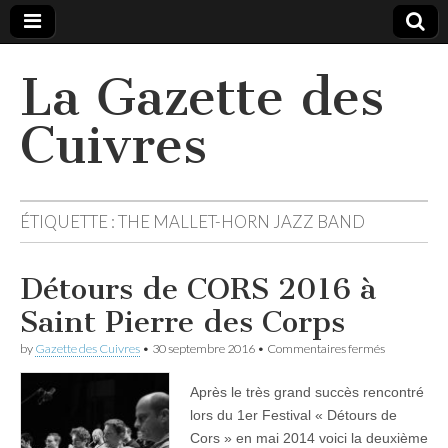
La Gazette des
Cuivres
ÉTIQUETTE :
THE MALLET-HORN JAZZ BAND
Détours de CORS 2016 à
Saint Pierre des Corps
sur
by
Gazette des Cuivres
•
30 septembre 2016
•
Commentaires fermés
Détours
de
Après le très grand succès rencontré
CORS
2016
lors du 1er Festival « Détours de
à
Cors » en mai 2014 voici la deuxième
Saint