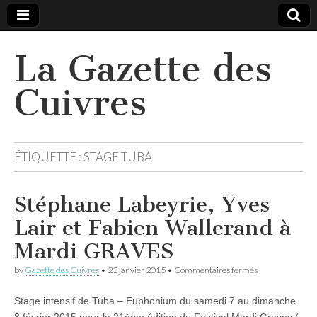
La Gazette des
Cuivres
ÉTIQUETTE :
STAGE TUBA
Stéphane Labeyrie, Yves
Lair et Fabien Wallerand à
Mardi GRAVES
sur
by
Gazette des Cuivres
•
23 janvier 2015
•
Commentaires fermés
Stéphane
Labeyrie,
Stage intensif de Tuba – Euphonium du samedi 7 au dimanche
Yves
Lair