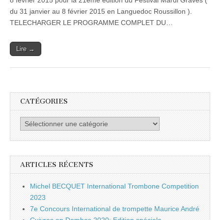
8 février 2015 pour la 21ème édition du Festival Mardi Graves (
et
du 31 janvier au 8 février 2015 en Languedoc Roussillon ).
Fabien
Wallerand
TELECHARGER LE PROGRAMME COMPLET DU…
à
Mardi
GRAVES
Lire →
CATÉGORIES
Catégories
ARTICLES RÉCENTS
Michel BECQUET International Trombone Competition
2023
7e Concours International de trompette Maurice André