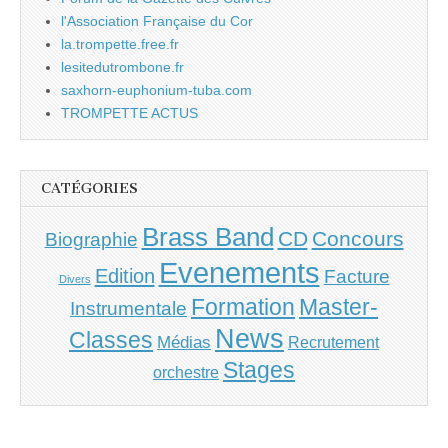
l'Association Française du Cor
la.trompette.free.fr
lesitedutrombone.fr
saxhorn-euphonium-tuba.com
TROMPETTE ACTUS
CATÉGORIES
Brass Band
CD
Concours
Biographie
Evenements
Edition
Facture
Divers
Master-
Formation
Instrumentale
News
Classes
Médias
Recrutement
Stages
orchestre