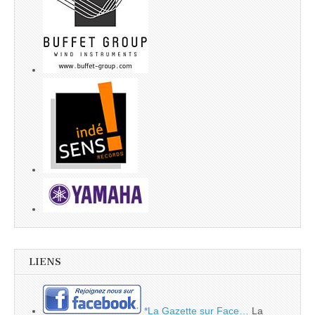
LIENS
*La Gazette sur Face…
La