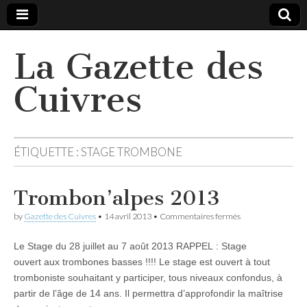
La Gazette des
Cuivres
ÉTIQUETTE :
STAGE TROMBONE
Trombon’alpes 2013
sur
by
Gazette des Cuivres
•
14 avril 2013
•
Commentaires fermés
Trombon’alpes
2013
Le Stage du 28 juillet au 7 août 2013 RAPPEL : Stage
ouvert aux trombones basses !!!! Le stage est ouvert à tout
tromboniste souhaitant y participer, tous niveaux confondus, à
partir de l’âge de 14 ans. Il permettra d’approfondir la maîtrise