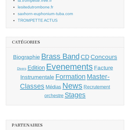
la.trompette.free.fr
lesitedutrombone.fr
saxhorn-euphonium-tuba.com
TROMPETTE ACTUS
CATÉGORIES
Brass Band
CD
Concours
Biographie
Evenements
Edition
Facture
Divers
Master-
Formation
Instrumentale
News
Classes
Médias
Recrutement
Stages
orchestre
PARTENAIRES