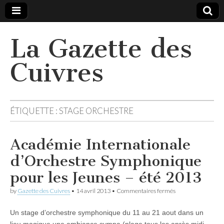
La Gazette des
Cuivres
ÉTIQUETTE :
STAGE ORCHESTRE
Académie Internationale
d’Orchestre Symphonique
pour les Jeunes – été 2013
sur
by
Gazette des Cuivres
•
14 avril 2013
•
Commentaires fermés
Académie
Internationale
Un stage d’orchestre symphonique du 11 au 21 aout dans un
d’Orchestre
Symphonique