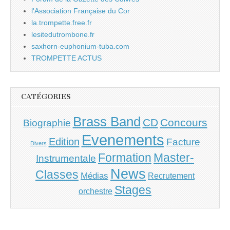
l'Association Française du Cor
la.trompette.free.fr
lesitedutrombone.fr
saxhorn-euphonium-tuba.com
TROMPETTE ACTUS
CATÉGORIES
Brass Band
CD
Concours
Biographie
Evenements
Edition
Facture
Divers
Master-
Formation
Instrumentale
News
Classes
Médias
Recrutement
Stages
orchestre