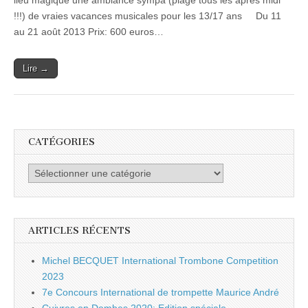
lieu magique une ambiance sympa (plage tous les après midi
pour
!!!) de vraies vacances musicales pour les 13/17 ans Du 11
les
Jeunes
au 21 août 2013 Prix: 600 euros…
–
été
2013
Lire →
CATÉGORIES
Catégories
ARTICLES RÉCENTS
Michel BECQUET International Trombone Competition
2023
7e Concours International de trompette Maurice André