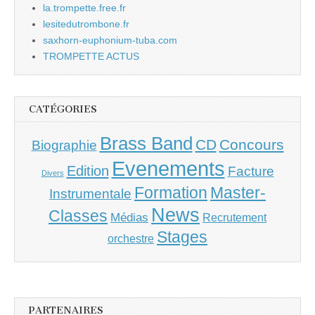
la.trompette.free.fr
lesitedutrombone.fr
saxhorn-euphonium-tuba.com
TROMPETTE ACTUS
CATÉGORIES
Brass Band
CD
Concours
Biographie
Evenements
Edition
Facture
Divers
Master-
Formation
Instrumentale
News
Classes
Médias
Recrutement
Stages
orchestre
PARTENAIRES