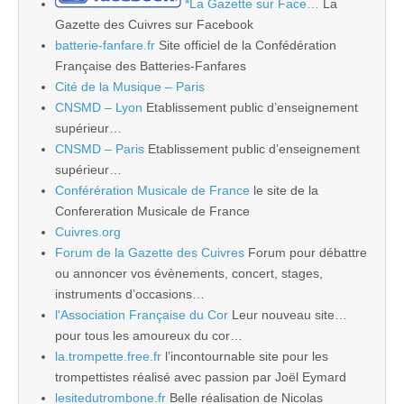
*La Gazette sur Face…
La
Gazette des Cuivres sur Facebook
batterie-fanfare.fr
Site officiel de la Confédération
Française des Batteries-Fanfares
Cité de la Musique – Paris
CNSMD – Lyon
Etablissement public d’enseignement
supérieur…
CNSMD – Paris
Etablissement public d’enseignement
supérieur…
Conférération Musicale de France
le site de la
Confereration Musicale de France
Cuivres.org
Forum de la Gazette des Cuivres
Forum pour débattre
ou annoncer vos évènements, concert, stages,
instruments d’occasions…
l'Association Française du Cor
Leur nouveau site…
pour tous les amoureux du cor…
la.trompette.free.fr
l’incontournable site pour les
trompettistes réalisé avec passion par Joël Eymard
lesitedutrombone.fr
Belle réalisation de Nicolas