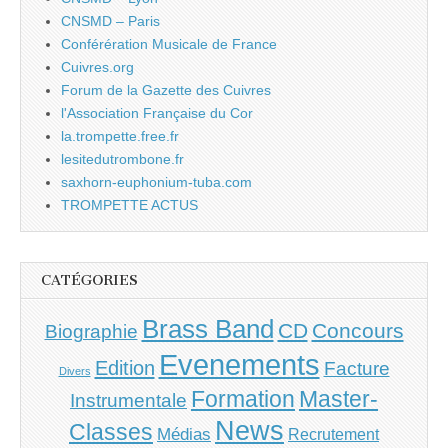
CNSMD – Paris
Conférération Musicale de France
Cuivres.org
Forum de la Gazette des Cuivres
l'Association Française du Cor
la.trompette.free.fr
lesitedutrombone.fr
saxhorn-euphonium-tuba.com
TROMPETTE ACTUS
CATÉGORIES
Brass Band
CD
Concours
Biographie
Evenements
Edition
Facture
Divers
Master-
Formation
Instrumentale
News
Classes
Médias
Recrutement