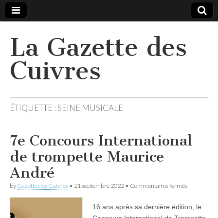
La Gazette des
Cuivres
ÉTIQUETTE :
SEINE MUSICALE
7e Concours International
de trompette Maurice
André
sur
by
Gazette des Cuivres
•
21 septembre 2022
•
Commentaires fermés
7e
Concours
16 ans après sa dernière édition, le
Internationa
de