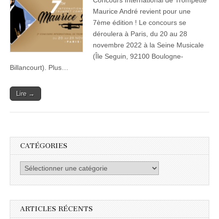
Concours International de Trompette
trompette
Maurice André revient pour une
Maurice
André
7ème édition ! Le concours se
déroulera à Paris, du 20 au 28
novembre 2022 à la Seine Musicale
(Île Seguin, 92100 Boulogne-
Billancourt). Plus…
Lire →
CATÉGORIES
Catégories
ARTICLES RÉCENTS