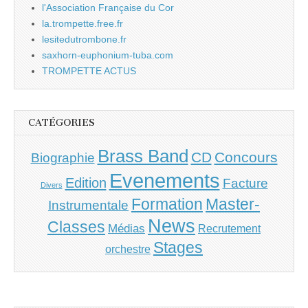
l'Association Française du Cor
la.trompette.free.fr
lesitedutrombone.fr
saxhorn-euphonium-tuba.com
TROMPETTE ACTUS
CATÉGORIES
Brass Band
CD
Concours
Biographie
Evenements
Edition
Facture
Divers
Master-
Formation
Instrumentale
News
Classes
Médias
Recrutement
Stages
orchestre