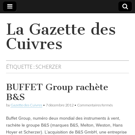
La Gazette des
Cuivres
ÉTIQUETTE :
SCHERZER
BUFFET Group rachète
B&S
sur
by
Gazette des Cuivres
•
7 décembre 2012
•
Commentaires fermés
BUFFET
Group
Buffet Group, numéro deux mondial des instruments à vent,
rachète
B&S
rachète le groupe B&S (marques B&S, Melton, Weston, Hans
Hoyer et Scherzer). L’acquisition de B&S GmbH, une entreprise