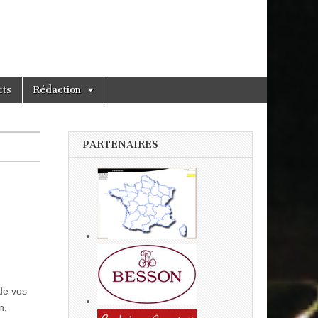
cts
Rédaction
PARTENAIRES
de vos
n,