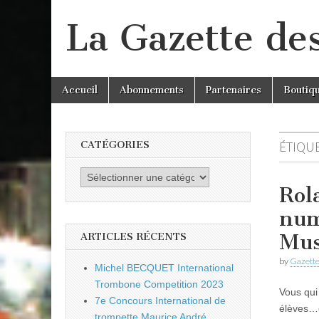
La Gazette de
Skip
Main
Accueil
Abonnements
Partenaires
Boutiq
to
menu
content
CATÉGORIES
ÉTIQUE
Catégories
Rol
num
Mus
ARTICLES RÉCENTS
by
Gazette
Michel BECQUET International
Trombone Competition 2023
Vous qui
7e Concours International de
élèves…o
trompette Maurice André