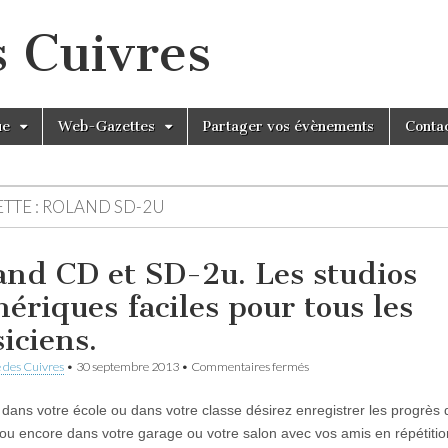
s Cuivres
ue
Web-Gazettes
Partager vos évènements
Conta
TTE :
ROLAND SD-2U
and CD et SD-2u. Les studios
ériques faciles pour tous les
iciens.
sur
 des Cuivres
•
30 septembre 2013
•
Commentaires fermés
Roland
CD
 dans votre école ou dans votre classe désirez enregistrer les progrès 
et
SD-
u encore dans votre garage ou votre salon avec vos amis en répétitio
2u.