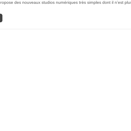
ropose des nouveaux studios numériques très simples dont il n’est pl
Les
studios
numériques
faciles
pour
tous
les
Musiciens.