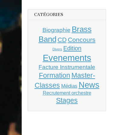
CATÉGORIES
Brass
Biographie
Band
CD
Concours
Edition
Divers
Evenements
Facture Instrumentale
Master-
Formation
News
Classes
Médias
Recrutement orchestre
Stages