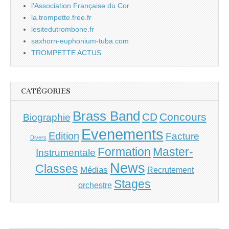
l'Association Française du Cor
la.trompette.free.fr
lesitedutrombone.fr
saxhorn-euphonium-tuba.com
TROMPETTE ACTUS
CATÉGORIES
Brass Band
CD
Concours
Biographie
Evenements
Edition
Facture
Divers
Master-
Formation
Instrumentale
News
Classes
Médias
Recrutement
Stages
orchestre