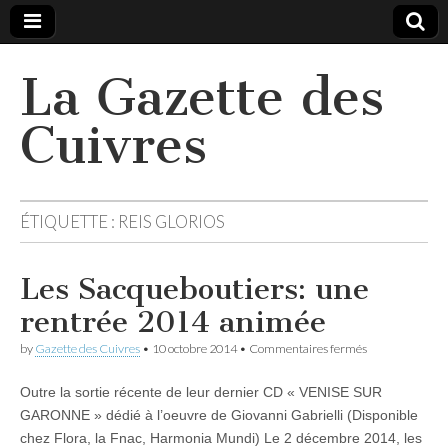
La Gazette des
Cuivres
ÉTIQUETTE :
REIS GLORIOS
Les Sacqueboutiers: une
rentrée 2014 animée
sur
by
Gazette des Cuivres
•
10 octobre 2014
•
Commentaires fermés
Les
Sacqueboutiers
Outre la sortie récente de leur dernier CD « VENISE SUR
une
rentrée
GARONNE » dédié à l’oeuvre de Giovanni Gabrielli (Disponible
2014
chez Flora, la Fnac, Harmonia Mundi) Le 2 décembre 2014, les
animée