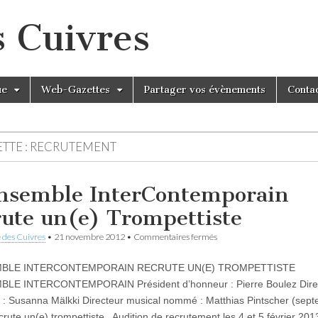
s Cuivres
ue
Web-Gazettes
Partager vos évènements
Conta
TTE :
RECRUTEMENT
nsemble InterContemporain
rute un(e) Trompettiste
sur
 des Cuivres
•
21 novembre 2012
•
Commentaires fermés
L’Ensemble
InterContemporain
MBLE INTERCONTEMPORAIN RECRUTE UN(E) TROMPETTISTE
recrute
un(e)
BLE INTERCONTEMPORAIN Président d’honneur : Pierre Boulez Direc
Trompettiste
 : Susanna Mälkki Directeur musical nommé : Matthias Pintscher (sep
crute un(e) trompettiste Audition de recrutement les 4 et 5 février 201