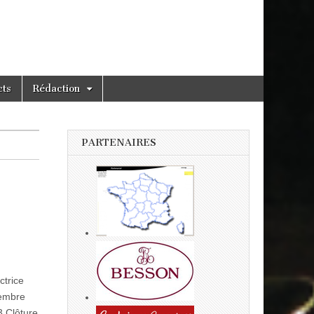
cts
Rédaction
PARTENAIRES
trice
tembre
3 Clôture