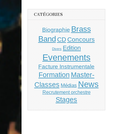
CATÉGORIES
Brass
Biographie
Band
CD
Concours
Edition
Divers
Evenements
Facture Instrumentale
Master-
Formation
News
Classes
Médias
Recrutement orchestre
Stages