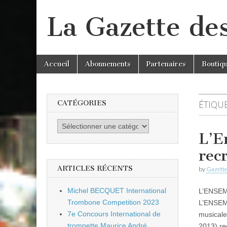
La Gazette de
Skip
Main
Accueil
Abonnements
Partenaires
Boutiq
to
menu
content
CATÉGORIES
ÉTIQUE
Catégories
L’E
rec
ARTICLES RÉCENTS
by
Gazette
Michel BECQUET International
L’ENSE
Trombone Competition 2023
L’ENSEM
7e Concours International de
musicale
trompette Maurice André
2013) re