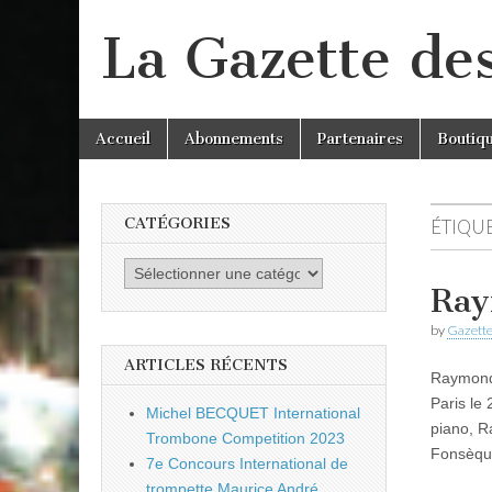
La Gazette de
Skip
Main
Accueil
Abonnements
Partenaires
Boutiq
to
menu
content
CATÉGORIES
ÉTIQUE
Catégories
Ray
by
Gazette
ARTICLES RÉCENTS
Raymond
Paris le
Michel BECQUET International
piano, 
Trombone Competition 2023
Fonsèq
7e Concours International de
trompette Maurice André