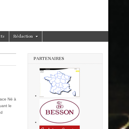
cts
Rédaction
PARTENAIRES
ace Né à
uant le
nd