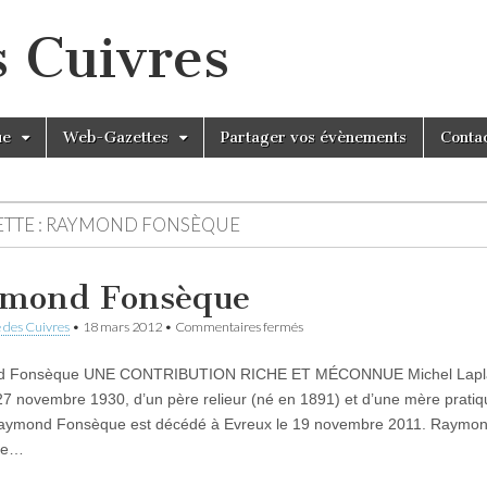
s Cuivres
ue
Web-Gazettes
Partager vos évènements
Conta
TTE :
RAYMOND FONSÈQUE
mond Fonsèque
sur
 des Cuivres
•
18 mars 2012
•
Commentaires fermés
Raymond
Fonsèque
 Fonsèque UNE CONTRIBUTION RICHE ET MÉCONNUE Michel Lapl
 27 novembre 1930, d’un père relieur (né en 1891) et d’une mère pratiq
Raymond Fonsèque est décédé à Evreux le 19 novembre 2011. Raymo
ue…