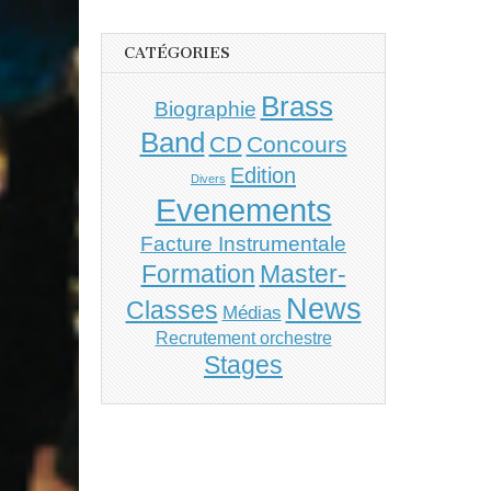
CATÉGORIES
Brass
Biographie
Band
CD
Concours
Edition
Divers
Evenements
Facture Instrumentale
Master-
Formation
News
Classes
Médias
Recrutement orchestre
Stages