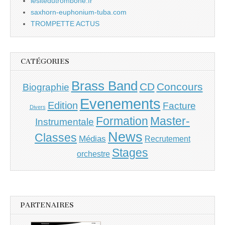
lesitedutrombone.fr
saxhorn-euphonium-tuba.com
TROMPETTE ACTUS
CATÉGORIES
Brass Band
CD
Concours
Biographie
Evenements
Edition
Facture
Divers
Master-
Formation
Instrumentale
News
Classes
Médias
Recrutement
Stages
orchestre
PARTENAIRES