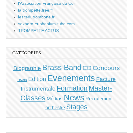
l'Association Française du Cor
la.trompette.free.fr
lesitedutrombone.fr
saxhorn-euphonium-tuba.com
TROMPETTE ACTUS
CATÉGORIES
Brass Band
CD
Concours
Biographie
Evenements
Edition
Facture
Divers
Master-
Formation
Instrumentale
News
Classes
Médias
Recrutement
Stages
orchestre