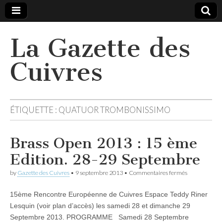
La Gazette des
Cuivres
ÉTIQUETTE :
QUATUOR TROMBONISSIMO
Brass Open 2013 : 15 ème
Edition. 28-29 Septembre
sur
by
Gazette des Cuivres
•
9 septembre 2013
•
Commentaires fermés
Brass
Open
15ème Rencontre Européenne de Cuivres Espace Teddy Riner
2013
:
Lesquin (voir plan d’accès) les samedi 28 et dimanche 29
15
Septembre 2013. PROGRAMME Samedi 28 Septembre
ème