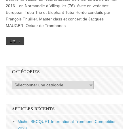
pas
de
2016…en Normandie à Villequier (76). Avec en vedettes:
faire
European Tuba Trio et Elephant Tuba Horde conduits par
une
Escale
François Thuillier. Master class et concert de Jacques
Cuivres
MAUGER. Octuor de Trombones…
à
Villequier
Lire →
CATÉGORIES
Catégories
ARTICLES RÉCENTS
Michel BECQUET International Trombone Competition
2023