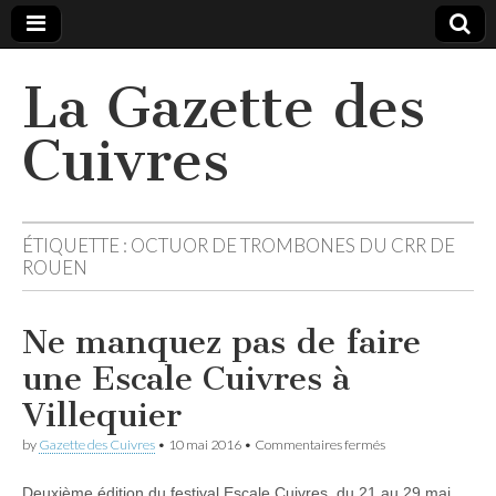
La Gazette des
Cuivres
ÉTIQUETTE :
OCTUOR DE TROMBONES DU CRR DE
ROUEN
Ne manquez pas de faire
une Escale Cuivres à
Villequier
sur
by
Gazette des Cuivres
•
10 mai 2016
•
Commentaires fermés
Ne
manquez
Deuxième édition du festival Escale Cuivres, du 21 au 29 mai