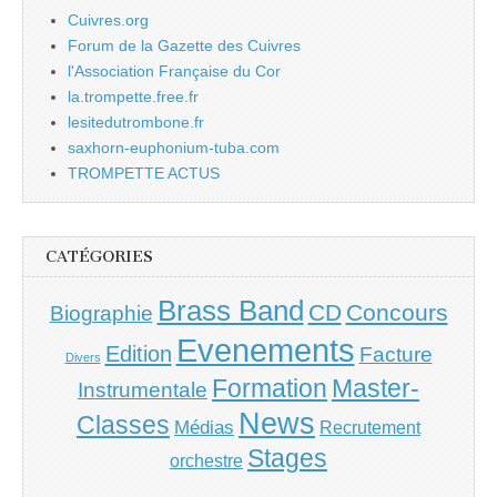
Cuivres.org
Forum de la Gazette des Cuivres
l'Association Française du Cor
la.trompette.free.fr
lesitedutrombone.fr
saxhorn-euphonium-tuba.com
TROMPETTE ACTUS
CATÉGORIES
Brass Band
CD
Concours
Biographie
Evenements
Edition
Facture
Divers
Master-
Formation
Instrumentale
News
Classes
Médias
Recrutement
Stages
orchestre