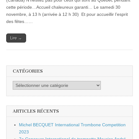
(Canada) N’hésitez pas pour ceux qui sont au Québec pendant
ET
cette période…Accueil chaleureux garanti… Le samedi 30
TROMBON
à
novembre, à 13 h (arrivée à 12 h 30) Et pour accueillir l’esprit
Montréal
des fêtes……
!
Lire →
CATÉGORIES
Catégories
ARTICLES RÉCENTS
Michel BECQUET International Trombone Competition
2023