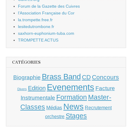
Forum de la Gazette des Cuivres
l'Association Française du Cor
la.trompette.free.fr
lesitedutrombone.fr
saxhorn-euphonium-tuba.com
TROMPETTE ACTUS
CATÉGORIES
Brass Band
CD
Concours
Biographie
Evenements
Edition
Facture
Divers
Master-
Formation
Instrumentale
News
Classes
Médias
Recrutement
Stages
orchestre