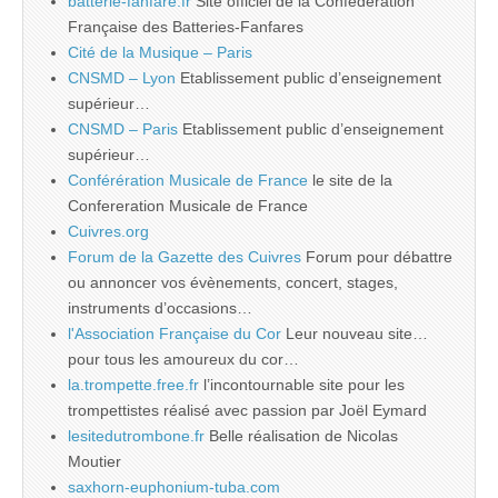
batterie-fanfare.fr
Site officiel de la Confédération
Française des Batteries-Fanfares
Cité de la Musique – Paris
CNSMD – Lyon
Etablissement public d’enseignement
supérieur…
CNSMD – Paris
Etablissement public d’enseignement
supérieur…
Conférération Musicale de France
le site de la
Confereration Musicale de France
Cuivres.org
Forum de la Gazette des Cuivres
Forum pour débattre
ou annoncer vos évènements, concert, stages,
instruments d’occasions…
l'Association Française du Cor
Leur nouveau site…
pour tous les amoureux du cor…
la.trompette.free.fr
l’incontournable site pour les
trompettistes réalisé avec passion par Joël Eymard
lesitedutrombone.fr
Belle réalisation de Nicolas
Moutier
saxhorn-euphonium-tuba.com