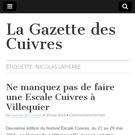
La Gazette des
Cuivres
ÉTIQUETTE :
NICOLAS LAPIERRE
Ne manquez pas de faire
une Escale Cuivres à
Villequier
sur
by
Gazette des Cuivres
•
10 mai 2016
•
Commentaires fermés
Ne
manquez
Deuxième édition du festival Escale Cuivres, du 21 au 29 mai
pas
de