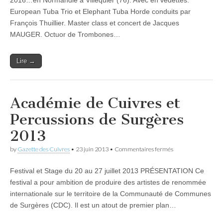
2016…en Normandie à Villequier (76). Avec en vedettes:
faire
European Tuba Trio et Elephant Tuba Horde conduits par
une
Escale
François Thuillier. Master class et concert de Jacques
Cuivres
MAUGER. Octuor de Trombones…
à
Villequier
Lire →
Académie de Cuivres et
Percussions de Surgères
2013
sur
by
Gazette des Cuivres
•
23 juin 2013
•
Commentaires fermés
Académie
de
Festival et Stage du 20 au 27 juillet 2013 PRÉSENTATION Ce
Cuivres
et
festival a pour ambition de produire des artistes de renommée
Percussions
internationale sur le territoire de la Communauté de Communes
de
Surgères
de Surgères (CDC). Il est un atout de premier plan…
2013