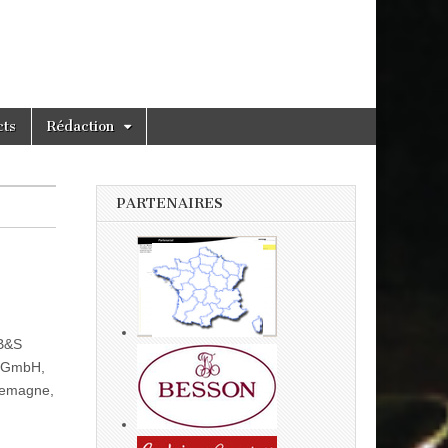
cts
Rédaction
PARTENAIRES
 B&S
S GmbH,
llemagne,