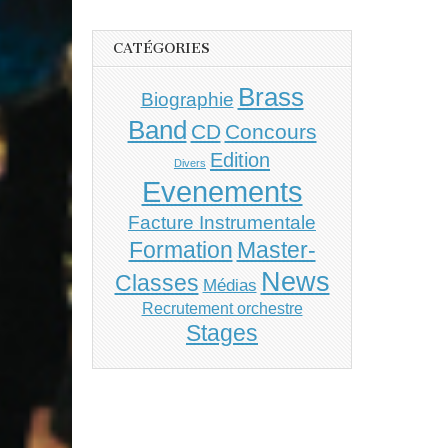
CATÉGORIES
Brass
Biographie
Band
CD
Concours
Edition
Divers
Evenements
Facture Instrumentale
Master-
Formation
News
Classes
Médias
Recrutement orchestre
Stages