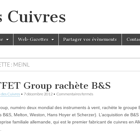
s Cuivres
ue
Web-Gazettes
Partager vos évènements
Conta
TTE :
MEINL
FET Group rachète B&S
sur
 des Cuivres
•
7 décembre 2012
•
Commentaires fermés
BUFFET
Group
roup, numéro deux mondial des instruments à vent, rachète le groupe
rachète
B&S
 B&S, Melton, Weston, Hans Hoyer et Scherzer). L’acquisition de B&
eprise familiale allemande, qui est le premier fabricant de cuivres en A
…