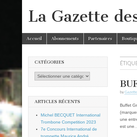
La Gazette de
Skip
Main
Accueil
Abonnements
Partenaires
Boutiq
to
menu
content
CATÉGORIES
ÉTIQUE
Catégories
BUF
by
Gazette
ARTICLES RÉCENTS
Buffet G
(marques
Michel BECQUET International
une entr
Trombone Competition 2023
est une
7e Concours International de
trompette Maurice André