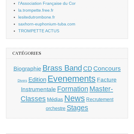
l'Association Française du Cor
la.trompette.free.fr
lesitedutrombone.fr
saxhorn-euphonium-tuba.com
TROMPETTE ACTUS
CATÉGORIES
Brass Band
CD
Concours
Biographie
Evenements
Edition
Facture
Divers
Master-
Formation
Instrumentale
News
Classes
Médias
Recrutement
Stages
orchestre