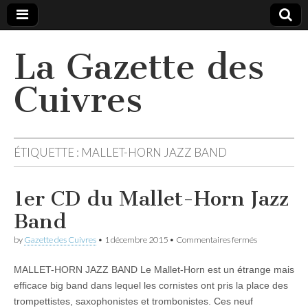
La Gazette des
Cuivres
ÉTIQUETTE :
MALLET-HORN JAZZ BAND
1er CD du Mallet-Horn Jazz
Band
sur
by
Gazette des Cuivres
•
1 décembre 2015
•
Commentaires fermés
1er
CD
MALLET-HORN JAZZ BAND Le Mallet-Horn est un étrange mais
du
Mallet-
efficace big band dans lequel les cornistes ont pris la place des
Horn
trompettistes, saxophonistes et trombonistes. Ces neuf
Jazz