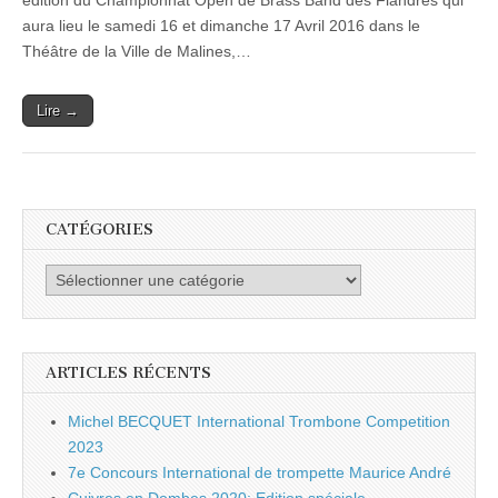
édition du Championnat Open de Brass Band des Flandres qui
Open
aura lieu le samedi 16 et dimanche 17 Avril 2016 dans le
de
Brass
Théâtre de la Ville de Malines,…
Band
des
Flandres
Lire →
CATÉGORIES
Catégories
ARTICLES RÉCENTS
Michel BECQUET International Trombone Competition
2023
7e Concours International de trompette Maurice André