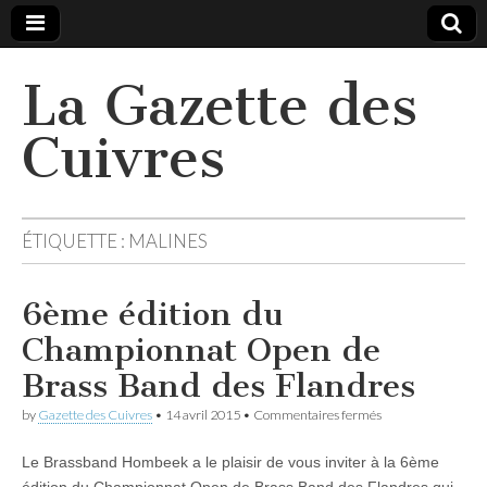
La Gazette des
Cuivres
ÉTIQUETTE :
MALINES
6ème édition du
Championnat Open de
Brass Band des Flandres
sur
by
Gazette des Cuivres
•
14 avril 2015
•
Commentaires fermés
6ème
édition
Le Brassband Hombeek a le plaisir de vous inviter à la 6ème
du
Championnat