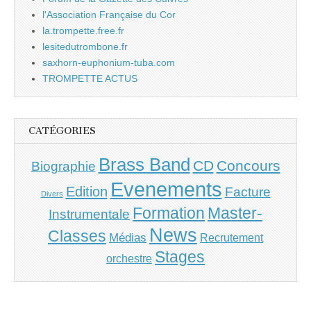
l'Association Française du Cor
la.trompette.free.fr
lesitedutrombone.fr
saxhorn-euphonium-tuba.com
TROMPETTE ACTUS
CATÉGORIES
Brass Band
CD
Concours
Biographie
Evenements
Edition
Facture
Divers
Master-
Formation
Instrumentale
News
Classes
Médias
Recrutement
Stages
orchestre