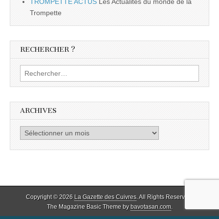
TROMPETTE ACTUS
Les Actualités du monde de la
Trompette
RECHERCHER ?
Rechercher :
ARCHIVES
Archives
Copyright © 2026
La Gazette des Cuivres
. All Rights Reserved.
The Magazine Basic Theme by
bavotasan.com
.