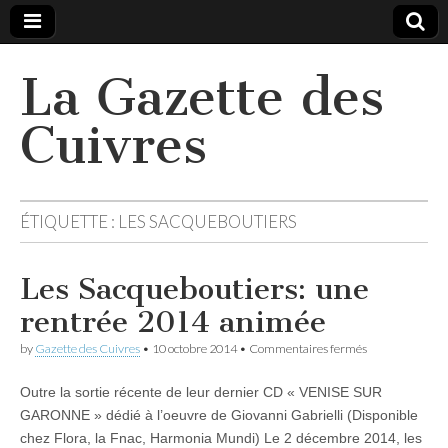
La Gazette des
Cuivres
ÉTIQUETTE :
LES SACQUEBOUTIERS
Les Sacqueboutiers: une
rentrée 2014 animée
sur
by
Gazette des Cuivres
•
10 octobre 2014
•
Commentaires fermés
Les
Sacqueboutiers
Outre la sortie récente de leur dernier CD « VENISE SUR
une
rentrée
GARONNE » dédié à l’oeuvre de Giovanni Gabrielli (Disponible
2014
chez Flora, la Fnac, Harmonia Mundi) Le 2 décembre 2014, les
animée