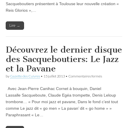
Sacqueboutiers présentent à Toulouse leur nouvelle création «
Reis Glorios »,…
Lire →
Découvrez le dernier disque
des Sacqueboutiers: Le Jazz
et la Pavane
sur
by
Gazette des Cuivres
•
15 juillet 2013
•
Commentaires fermés
Découvrez
le
Avec Jean-Pierre Canihac Cornet à bouquin, Daniel
dernier
disque
Lassalle Sacqueboute, Claude Egéa trompette, Denis Leloup
des
trombone… « Pour moi jazz et pavane, Dans le fond c’est tout
Sacqueboutiers:
Le
comme Le jazz dit « go men » La pavan’ dit « go home » »
Jazz
Paraphrasant « Le…
et
la
Pavane