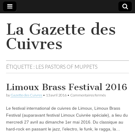
La Gazette des
Cuivres
ÉTIQUETTE :
LES PASTORS OF MUPPETS
Limoux Brass Festival 2016
sur
by
Gazette des Cuivres
•
13 avril 2016
•
Commentaires fermés
Limoux
Brass
Le festival international de cuivres de Limoux, Limoux Brass
Festival
2016
Festival (auparavant festival Limoux Cuivrée spéciale), a lieu du
mercredi 27 avril au dimanche 1er mai 2016. Du classique au
hard-rock en passant le jazz, l’electro, le funk, le ragga, la…