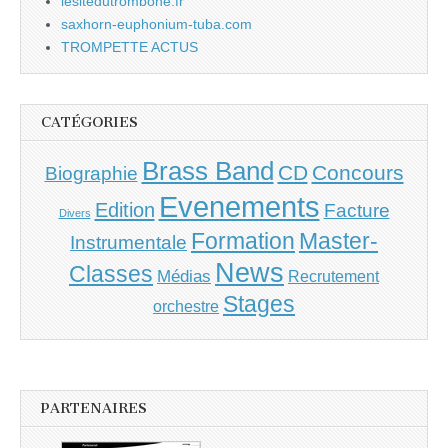
lesitedutrombone.fr
saxhorn-euphonium-tuba.com
TROMPETTE ACTUS
CATÉGORIES
Brass Band
CD
Concours
Biographie
Evenements
Edition
Facture
Divers
Master-
Formation
Instrumentale
News
Classes
Médias
Recrutement
Stages
orchestre
PARTENAIRES