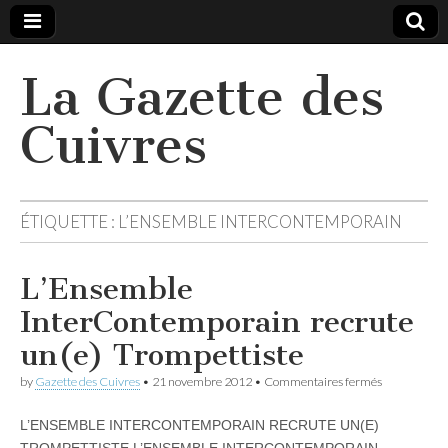
La Gazette des
Cuivres
ÉTIQUETTE :
L’ENSEMBLE INTERCONTEMPORAIN
L’Ensemble
InterContemporain recrute
un(e) Trompettiste
sur
by
Gazette des Cuivres
•
21 novembre 2012
•
Commentaires fermés
L’Ensemble
InterContem
L’ENSEMBLE INTERCONTEMPORAIN RECRUTE UN(E)
recrute
un(e)