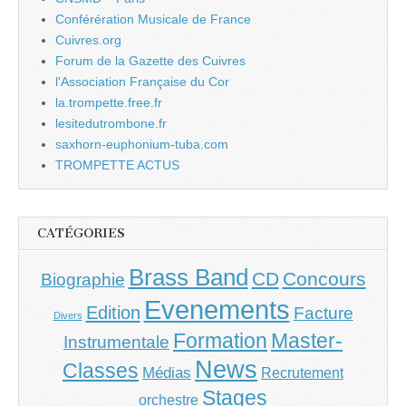
Conférération Musicale de France
Cuivres.org
Forum de la Gazette des Cuivres
l'Association Française du Cor
la.trompette.free.fr
lesitedutrombone.fr
saxhorn-euphonium-tuba.com
TROMPETTE ACTUS
CATÉGORIES
Brass Band
CD
Concours
Biographie
Evenements
Edition
Facture
Divers
Master-
Formation
Instrumentale
News
Classes
Médias
Recrutement
Stages
orchestre