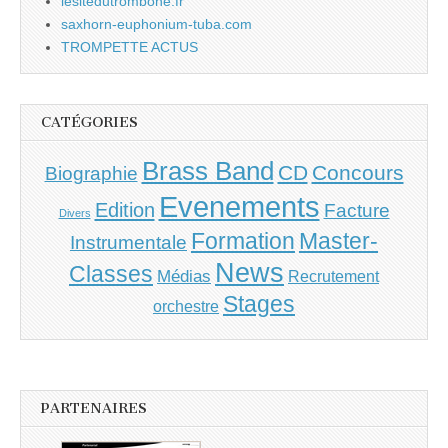
lesitedutrombone.fr
saxhorn-euphonium-tuba.com
TROMPETTE ACTUS
CATÉGORIES
Brass Band
CD
Concours
Biographie
Evenements
Edition
Facture
Divers
Master-
Formation
Instrumentale
News
Classes
Médias
Recrutement
Stages
orchestre
PARTENAIRES