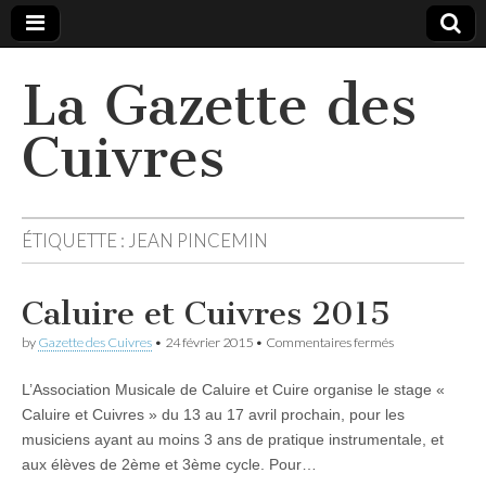
La Gazette des
Cuivres
ÉTIQUETTE :
JEAN PINCEMIN
Caluire et Cuivres 2015
sur
by
Gazette des Cuivres
•
24 février 2015
•
Commentaires fermés
Caluire
et
L’Association Musicale de Caluire et Cuire organise le stage «
Cuivres
2015
Caluire et Cuivres » du 13 au 17 avril prochain, pour les
musiciens ayant au moins 3 ans de pratique instrumentale, et
aux élèves de 2ème et 3ème cycle. Pour…